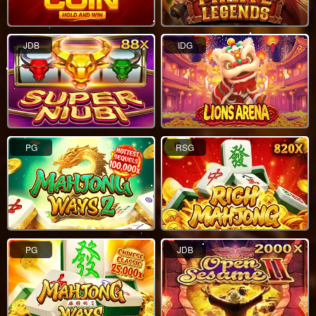
JDB
IDG
PG
RSG
PG
JDB