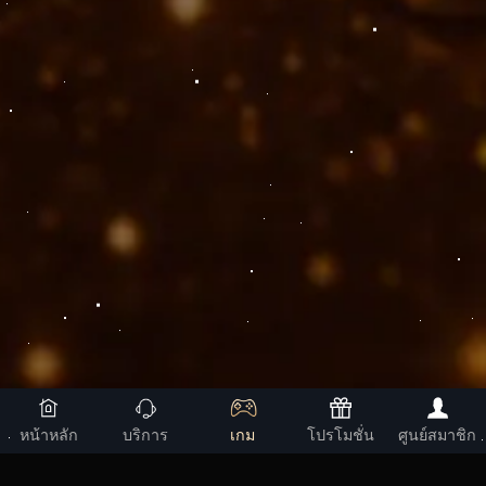
หน้าหลัก
บริการ
เกม
โปรโมชั่น
ศูนย์สมาชิก