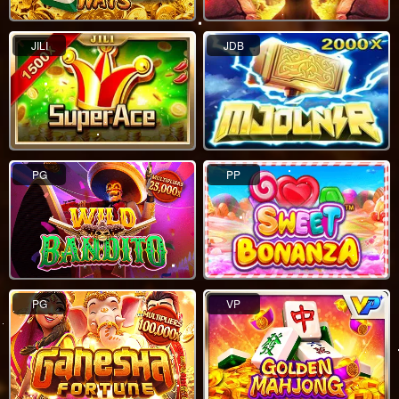
JILI
JDB
PG
PP
PG
VP