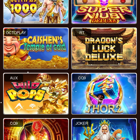
OCTOPLAY
RT
AUX
CQ9
CQ9
JOKER