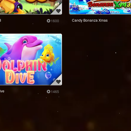
8
Candy Bonanza Xmas
1600
ive
1465