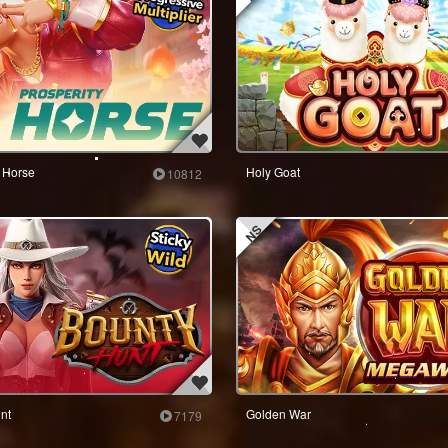
y Horse
Holy Goat
10812
NS
nt
Golden War
7179