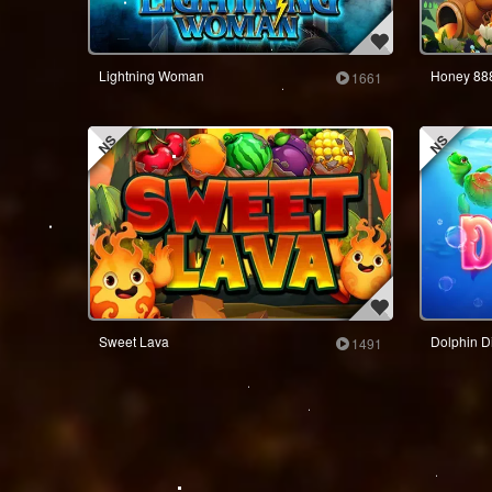
Lightning Woman
Honey 88
1661
NS
NS
Sweet Lava
Dolphin D
1491