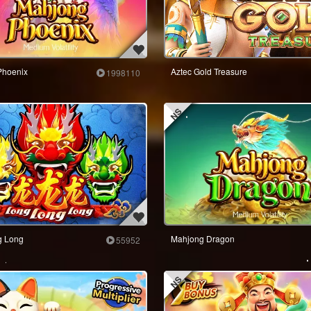
Phoenix
Aztec Gold Treasure
1998110
NS
g Long
Mahjong Dragon
55952
NS