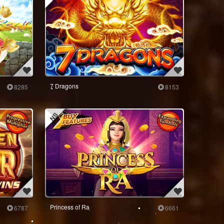
7 Dragons
8285
8153
NS
Princess of Ra
6787
6661