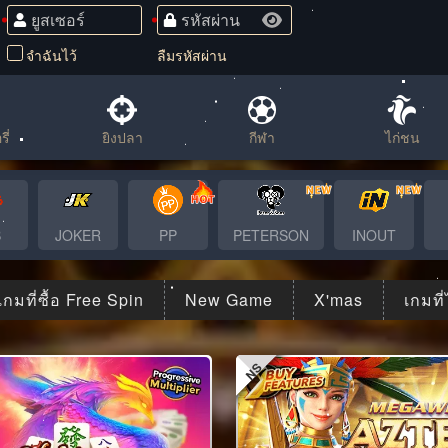
จำฉันไว้
ลืมรหัสผ่าน
ี่
ยิงปลา
กีฬา
ไก่ชน
B
JOKER
PP
PETERSON
INOUT
เกมที่ซื้อ Free Spin
New Game
X'mas
เกมที
NS