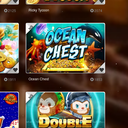
Ricky Tycoon
2125
2074
NS
Ocean Chest
1911
1853
NS