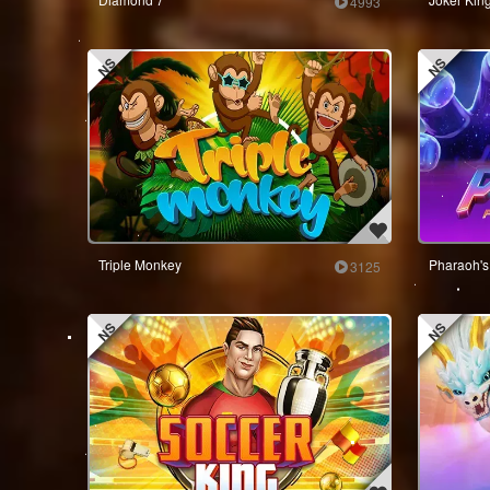
4993
NS
NS
Triple Monkey
Pharaoh's
3125
NS
NS