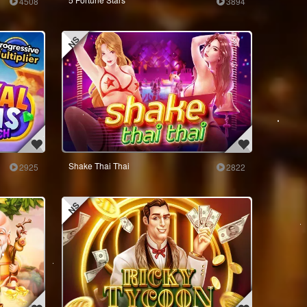
4508
3894
NS
Shake Thai Thai
2925
2822
NS