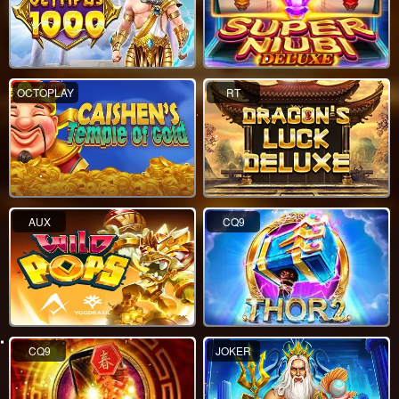
OCTOPLAY
RT
AUX
CQ9
CQ9
JOKER