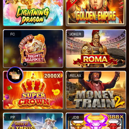
FC
JOKER
VP
RELAX
PP
JDB