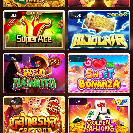
JILI
JDB
PG
PP
PG
VP