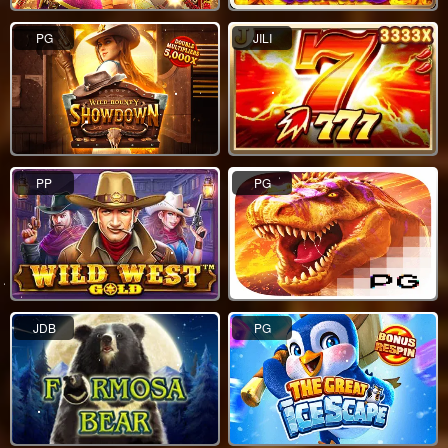
PG
JILI
PP
PG
JDB
PG