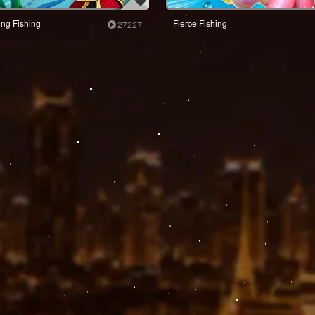
ng Fishing
Fierce Fishing
27227